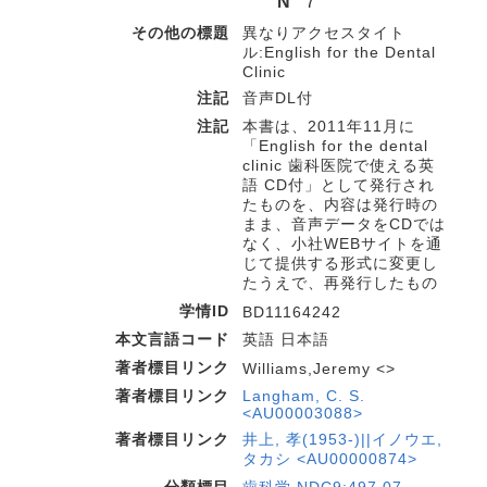
N
7
その他の標題
異なりアクセスタイト
ル:English for the Dental
Clinic
注記
音声DL付
注記
本書は、2011年11月に
「English for the dental
clinic 歯科医院で使える英
語 CD付」として発行され
たものを、内容は発行時の
まま、音声データをCDでは
なく、小社WEBサイトを通
じて提供する形式に変更し
たうえで、再発行したもの
学情ID
BD11164242
本文言語コード
英語 日本語
著者標目リンク
Williams,Jeremy <>
著者標目リンク
Langham, C. S.
<AU00003088>
著者標目リンク
井上, 孝(1953-)||イノウエ,
タカシ <AU00000874>