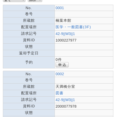
No.
0001
巻号
所蔵館
楠葉本館
配置場所
医学・一般図書(3F)
請求記号
42-9||W3||1
資料ID
1000227977
状態
返却予定日
0件
予約
No.
0002
巻号
所蔵館
天満橋分室
配置場所
図書
請求記号
42-9||W3||1
資料ID
2000077978
状態