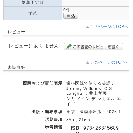
返却予定日
0件
予約
このページのTOPへ
レビュー
レビューはありません
このページのTOPへ
書誌詳細
標題および責任表示
歯科医院で使える英語 /
Jeremy Williams, C.S.
Langham, 井上孝著
シカ イイン デ ツカエル エ
イゴ
出版・頒布事項
東京 : 医歯薬出版 , 2025.1
形態事項
85p ; 21cm
巻号情報
ISB
978426345689