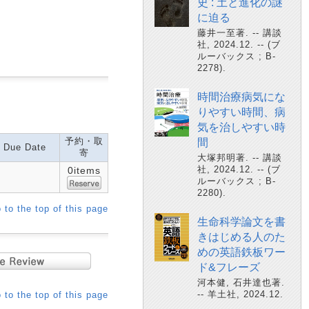
史 : 土と進化の謎
に迫る
藤井一至著. -- 講談
社, 2024.12. -- (ブ
ルーバックス ; B-
2278).
時間治療病気にな
りやすい時間、病
気を治しやすい時
予約・取
間
Due Date
寄
大塚邦明著. -- 講談
社, 2024.12. -- (ブ
0items
ルーバックス ; B-
2280).
 to the top of this page
生命科学論文を書
きはじめる人のた
めの英語鉄板ワー
ド&フレーズ
河本健, 石井達也著.
-- 羊土社, 2024.12.
 to the top of this page