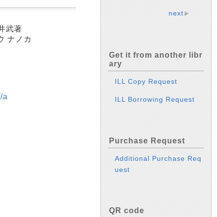
next
櫻井武著
ウ ナノカ
Get it from another libr
ary
ILL Copy Request
/a
ILL Borrowing Request
Purchase Request
Additional Purchase Req
uest
QR code