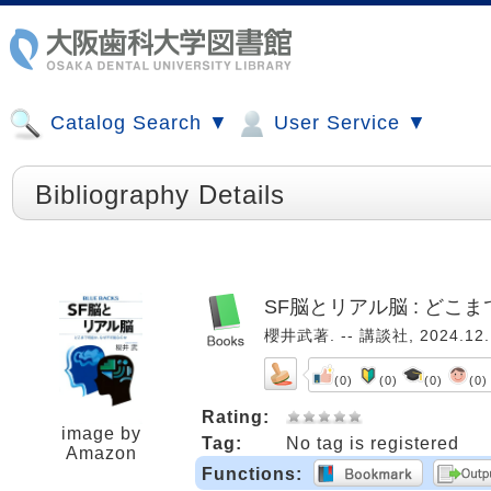
Catalog Search ▼
User Service ▼
Bibliography Details
SF脳とリアル脳 : ど
櫻井武著. -- 講談社, 2024.12.
(0)
(0)
(0)
(0)
Rating:
image by
Tag:
No tag is registered
Amazon
Functions: