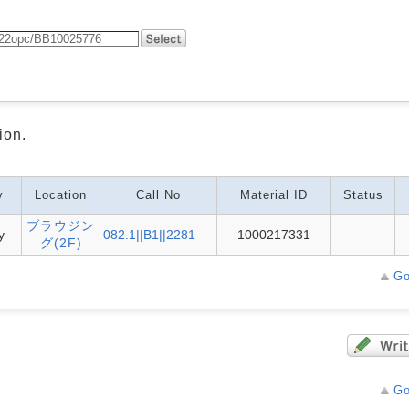
ion.
y
Location
Call No
Material ID
Status
ブラウジン
y
082.1||B1||2281
1000217331
グ(2F)
Go
Go